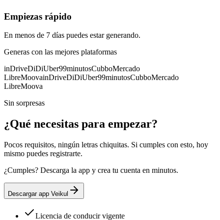
Empiezas rápido
En menos de 7 días puedes estar generando.
Generas con las mejores plataformas
inDrive
DiDi
Uber
99minutos
Cubbo
Mercado
Libre
Moova
inDrive
DiDi
Uber
99minutos
Cubbo
Mercado
Libre
Moova
Sin sorpresas
¿Qué necesitas para empezar?
Pocos requisitos, ningún letras chiquitas. Si cumples con esto, hoy
mismo puedes registrarte.
¿Cumples? Descarga la app y crea tu cuenta en minutos.
Descargar app Veikul
Licencia de conducir vigente